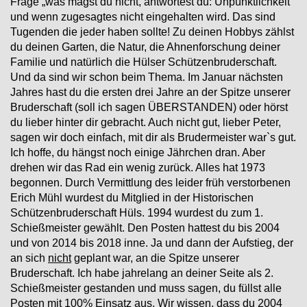
Frage „was magst du nicht, antwortest du: Unpünktlichkeit
und wenn zugesagtes nicht
eingehalten wird. Das sind
Tugenden die
jeder haben sollte! Zu deinen Hobbys zählst
du deinen Garten, die Natur, die Ahnenforschung deiner
Familie und natürlich die Hülser Schützenbruderschaft.
Und da sind wir schon beim Thema. Im Januar nächsten
Jahres hast du die ersten drei Jahre an der Spitze unserer
Bruderschaft (soll ich sagen ÜBERSTANDEN) oder hörst
du
lieber hinter dir gebracht. Auch nicht gut, lieber Peter,
sagen wir doch einfach, mit dir als Brudermeister war`s gut.
Ich hoffe, du hängst noch einige Jährchen dran. Aber
drehen wir das Rad ein wenig zurück. Alles hat 1973
begonnen. Durch Vermittlung des leider früh verstorbenen
Erich Mühl wurdest du Mitglied in der Historischen
Schützenbruderschaft Hüls. 1994 wurdest du zum 1.
Schießmeister gewählt. Den Posten hattest du bis 2004
und von 2014 bis 2018 inne. Ja und dann der
Aufstieg, der
an sich
nicht
geplant war, an die Spitze unserer
Bruderschaft. Ich habe jahrelang an deiner Seite als 2.
Schießmeister gestanden und muss sagen, du füllst alle
Posten mit 100% Einsatz aus. Wir wissen, dass du 2004